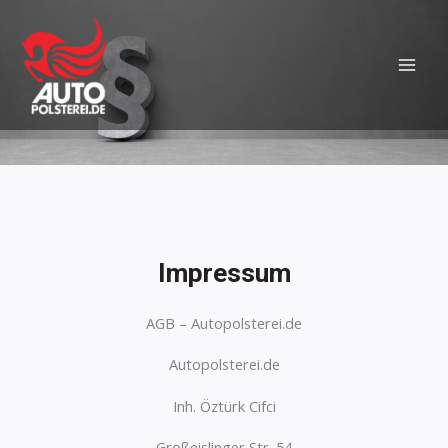
Skip
MAI
to
MEN
content
Impressum
AGB – Autopolsterei.de
Autopolsterei.de
Inh. Öztürk Cifci
Großeislinger Str. 54